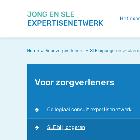
JONG EN SLE
Het exp
EXPERTISENETWERK
Home
»
Voor zorgverleners
»
SLE bij jongeren
»
alarm
Voor zorgverleners
Collegiaal consult expertisenetwerk
SLE bij jongeren